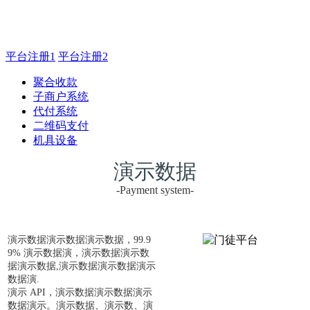
如有疑问登录平台联系主管
平台注册1
平台注册2
聚合收款
子商户系统
代付系统
二维码支付
机具设备
演示数据
-Payment system-
演示数据演示数据演示数据，99.9
9% 演示数据演，演示数据演示数
据演示数据,演示数据演示数据演示
数据演.
演示 API，演示数据演示数据演示
数据演示。演示数据、演示数、演