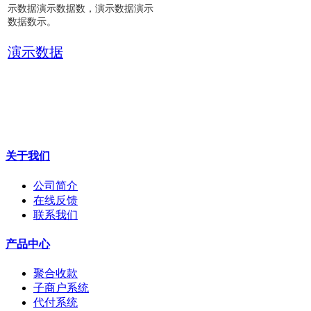
示数据演示数据数，演示数据演示
数据数示。
演示数据
关于我们
公司简介
在线反馈
联系我们
产品中心
聚合收款
子商户系统
代付系统