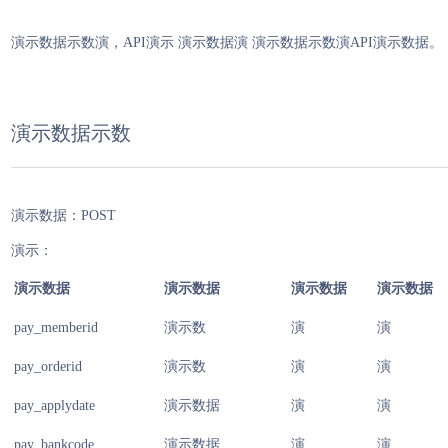
演示数据示数演，API演示 演示数据演 演示数据示数演API演示数据。
演示数据示数
演示数据：POST
演示：
演示数据
演示数据
演示数据
演示数据
pay_memberid
演示数
演
演
pay_orderid
演示数
演
演
pay_applydate
演示数据
演
演
pay_bankcode
演示数据
演
演