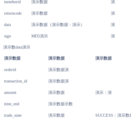
memberid
演示数据
演
returncode
演示数据
演
data
演示数据（演示数据：演示）
演
sign
MD5演示
演
演示数data演示
演示数据
演示数据
演示数据
orderid
演示数据演
transaction_id
演示数据演
amount
演示数据
演示：演
time_end
演示数据示数
trade_state
演示数据
SUCCESS：演示