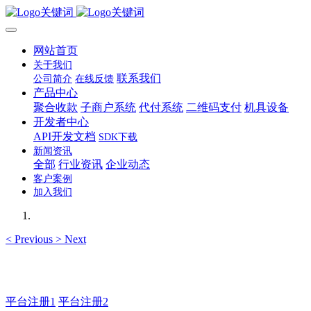
网站首页
关于我们
联系我们
公司简介
在线反馈
产品中心
聚合收款
子商户系统
代付系统
二维码支付
机具设备
开发者中心
API开发文档
SDK下载
新闻资讯
全部
行业资讯
企业动态
客户案例
加入我们
<
Previous
>
Next
如有疑问登录平台联系主管
平台注册1
平台注册2