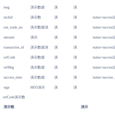
msg
演示数据
演
演
mchid
演示数
演
演
status=succe
out_trade_no
演示数据演
演
演
status=succe
amount
演示
演
演
status=succe
transaction_id
演示数据演
演
演
status=succe
refCode
演示数据
演
演
status=succe
refMsg
演示数据
演
演
status=succe
success_time
演示数据
演
演
status=succe
sign
MD5演示
演
演
refCode演示数
演示数
演示