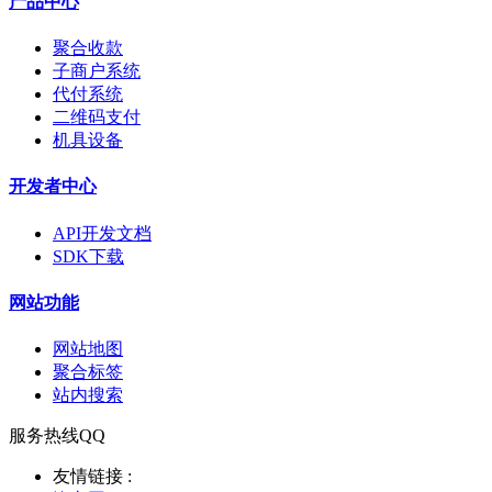
产品中心
聚合收款
子商户系统
代付系统
二维码支付
机具设备
开发者中心
API开发文档
SDK下载
网站功能
网站地图
聚合标签
站内搜索
服务热线QQ
友情链接 :